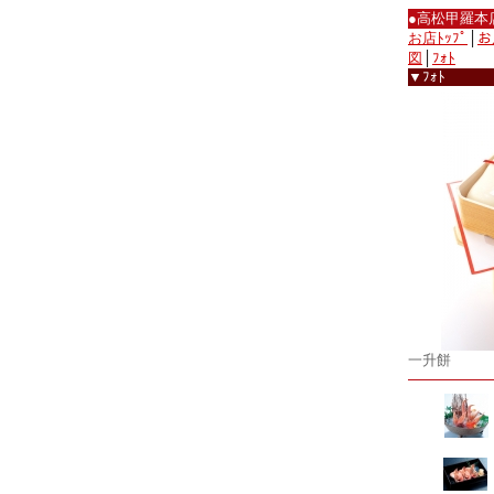
●高松甲羅本
お店ﾄｯﾌﾟ
│
お
図
│
ﾌｫﾄ
▼ﾌｫﾄ
一升餅