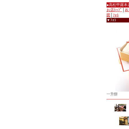
●高松甲羅本
お店ﾄｯﾌﾟ
│
お
図
│
ﾌｫﾄ
▼ﾌｫﾄ
一升餅