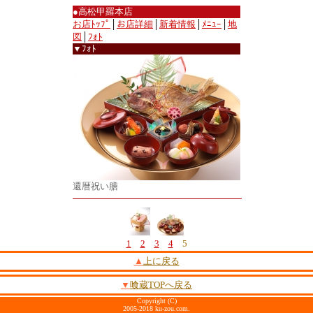
●高松甲羅本店
お店ﾄｯﾌﾟ
│
お店詳細
│
新着情報
│
ﾒﾆｭｰ
│
地
図
│
ﾌｫﾄ
▼ﾌｫﾄ
還暦祝い膳
1
2
3
4
5
▲
上に戻る
▼
喰蔵TOPへ戻る
Copyright (C)
2005-2018 ku-zou.com.