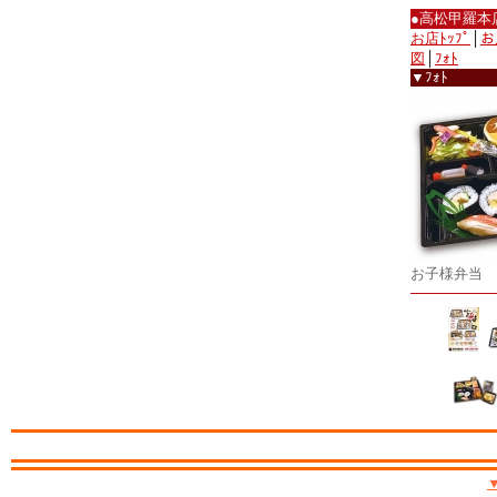
●高松甲羅本
お店ﾄｯﾌﾟ
│
お
図
│
ﾌｫﾄ
▼ﾌｫﾄ
お子様弁当