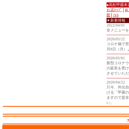
●高松甲羅本
お店ﾄｯﾌﾟ
│
お
図
│
ﾌｫﾄ
▼新着情報
2022/04/01
全メニューを
2020/05/22
コロナ禍で営
月8日（月）
2020/05/01
新型コロナウ
の延長を受け
させていただ
2020/04/22
只今、外出自
ける「甲羅の
ますので是非
い。