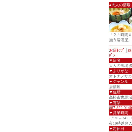
●大人の酒場
「２４時間豆
揃う居酒屋。
お店ﾄｯﾌﾟ
│
お
ﾎﾟﾝ
▼店名
大人の酒場 
▼ふりがな
オトナノサカ
▼ジャンル
居酒屋
▼住所
高松市古馬場町5
▼電話
087-822-0140
▼営業時間
17:30～24:00
夜10時以降
▼定休日