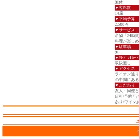
無休
▼客席数
14席
▼平均予算
2,500円
▼サービス・
名物「24時
料理が楽しめ
▼駐車場
無し
▼ｸﾚｼﾞｯﾄｶｰﾄ
取扱無し
▼アクセス
ライオン通り
の中間にある
▼こだわり
友人・同僚と/
店可/予約可
あり/ワイン
2