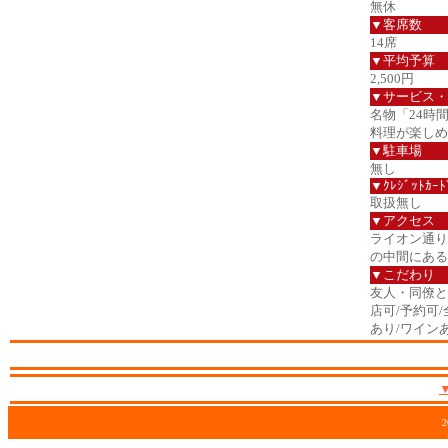
無休
▼客席数
14席
▼平均予算
2,500円
▼サービス・
名物「24時
料理が楽しめ
▼駐車場
無し
▼ｸﾚｼﾞｯﾄｶｰﾄ
取扱無し
▼アクセス
ライオン通り
の中間にある
▼こだわり
友人・同僚と/
店可/予約可
あり/ワイン
2