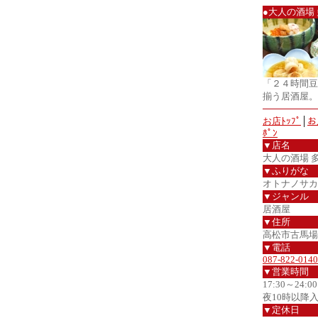
●大人の酒場
「２４時間豆
揃う居酒屋。
お店ﾄｯﾌﾟ
│
お
ﾎﾟﾝ
▼店名
大人の酒場 
▼ふりがな
オトナノサカ
▼ジャンル
居酒屋
▼住所
高松市古馬場町5
▼電話
087-822-0140
▼営業時間
17:30～24:00
夜10時以降
▼定休日