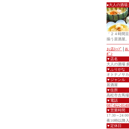
●大人の酒場
「２４時間豆
揃う居酒屋。
お店ﾄｯﾌﾟ
│
お
ﾎﾟﾝ
▼店名
大人の酒場 
▼ふりがな
オトナノサカ
▼ジャンル
居酒屋
▼住所
高松市古馬場町5
▼電話
087-822-0140
▼営業時間
17:30～24:00
夜10時以降
▼定休日