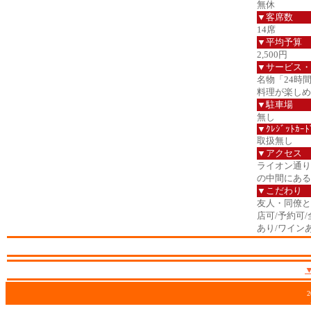
無休
▼客席数
14席
▼平均予算
2,500円
▼サービス・
名物「24時
料理が楽しめ
▼駐車場
無し
▼ｸﾚｼﾞｯﾄｶｰﾄ
取扱無し
▼アクセス
ライオン通り
の中間にある
▼こだわり
友人・同僚と/
店可/予約可
あり/ワイン
2