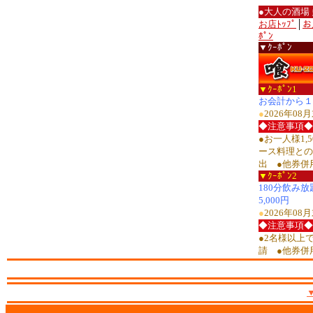
●大人の酒場
お店ﾄｯﾌﾟ
│
お
ﾎﾟﾝ
▼ｸｰﾎﾟﾝ
▼ｸｰﾎﾟﾝ1
お会計から１
●
2026年0
◆注意事項◆
●お一人様1,
ース料理との
出 ●他券併
▼ｸｰﾎﾟﾝ2
180分飲み
5,000円
●
2026年0
◆注意事項◆
●2名様以上
請 ●他券併