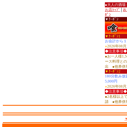
●大人の酒場
お店ﾄｯﾌﾟ
│
お
ﾎﾟﾝ
▼ｸｰﾎﾟﾝ
▼ｸｰﾎﾟﾝ1
お会計から１
●
2026年0
◆注意事項◆
●お一人様1,
ース料理との
出 ●他券併
▼ｸｰﾎﾟﾝ2
180分飲み
5,000円
●
2026年0
◆注意事項◆
●2名様以上
請 ●他券併