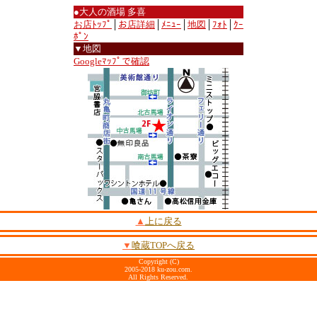
●大人の酒場 多喜
お店ﾄｯﾌﾟ
│
お店詳細
│
ﾒﾆｭｰ
│
地図
│
ﾌｫﾄ
│
ｸｰ
ﾎﾟﾝ
▼地図
Googleﾏｯﾌﾟで確認
▲
上に戻る
▼
喰蔵TOPへ戻る
Copyright (C)
2005-2018 ku-zou.com.
All Rights Reserved.