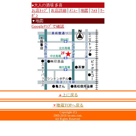
●大人の酒場 多喜
お店ﾄｯﾌﾟ
│
お店詳細
│
ﾒﾆｭｰ
│
地図
│
ﾌｫﾄ
│
ｸｰ
ﾎﾟﾝ
▼地図
Googleﾏｯﾌﾟで確認
▲
上に戻る
▼
喰蔵TOPへ戻る
Copyright (C)
2005-2018 ku-zou.com.
All Rights Reserved.