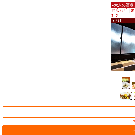
●大人の酒場
お店ﾄｯﾌﾟ
│
お
ﾎﾟﾝ
▼ﾌｫﾄ
2