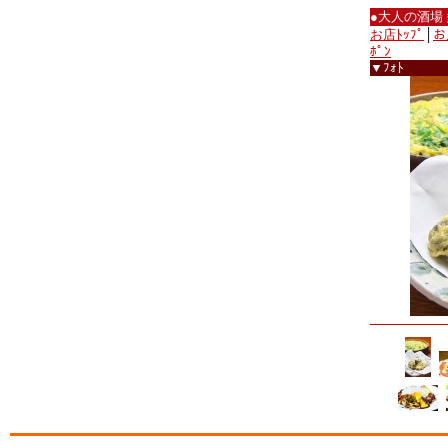
●大人の酒場
お店ﾄｯﾌﾟ
│
お
ﾎﾟﾝ
▼ﾌｫﾄ