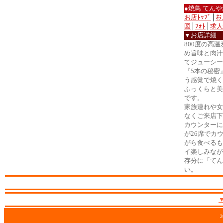
●焼鳥 てん
お店ﾄｯﾌﾟ
│
お
図
│
ﾌｫﾄ
│
求人
▼お店詳細
800度の高
め旨味と肉汁
てジューシー
『5本の秘密
う感覚で焼く
ふっくらと美
です。
家族連れや女
なくご来店下
カウンターに
が26席でカ
がら食べるも
イ楽しみなが
存分に「てん
い。
2