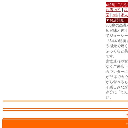
●焼鳥 てん
お店ﾄｯﾌﾟ
│
お
図
│
ﾌｫﾄ
│
求人
▼お店詳細
800度の高
め旨味と肉汁
てジューシー
『5本の秘密
う感覚で焼く
ふっくらと美
です。
家族連れや女
なくご来店下
カウンターに
が26席でカ
がら食べるも
イ楽しみなが
存分に「てん
い。
2