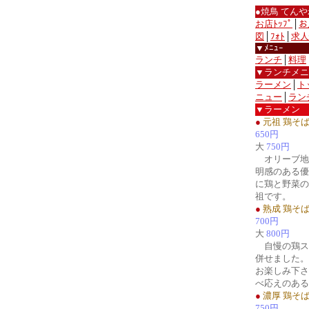
●焼鳥 てん
お店ﾄｯﾌﾟ
│
お
図
│
ﾌｫﾄ
│
求人
▼ﾒﾆｭｰ
ランチ
│
料理
▼ランチメニ
ラーメン
│
ト
ニュー
│
ラン
▼ラーメン
●
元祖 鶏そ
650円
大
750円
オリーブ地
明感のある優
に鶏と野菜の
祖です。
●
熟成 鶏そ
700円
大
800円
自慢の鶏ス
併せました。
お楽しみ下さ
べ応えのある
●
濃厚 鶏そ
750円