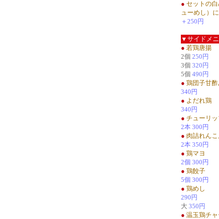
●
セットの白
ューめし）に
＋250円
▼サイドメニ
●
若鶏唐揚
2個
250円
3個
320円
5個
490円
●
鶏団子甘酢
340円
●
よだれ鶏
340円
●
チューリッ
2本 300円
●
肉詰れんこ
2本 350円
●
鶏マヨ
2個 300円
●
鶏餃子
5個 300円
●
鶏めし
290円
大
350円
●
温玉鶏チャ