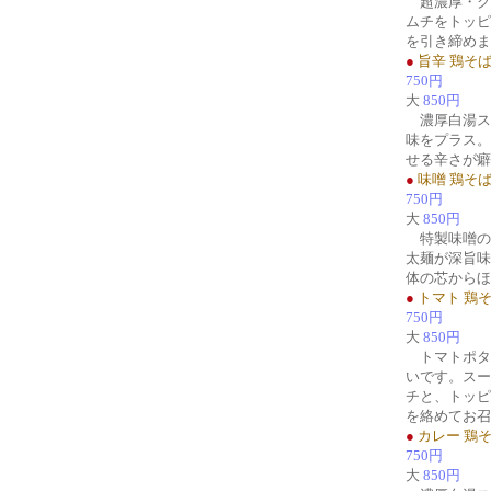
超濃厚・ク
ムチをトッピ
を引き締めま
●
旨辛 鶏そ
750円
大
850円
濃厚白湯ス
味をプラス。
せる辛さが癖
●
味噌 鶏そ
750円
大
850円
特製味噌の
太麺が深旨味
体の芯からほ
●
トマト 鶏
750円
大
850円
トマトポタ
いです。スー
チと、トッピ
を絡めてお召
●
カレー 鶏
750円
大
850円