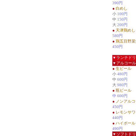
390円
●
白めし
小
100円
中
150円
大
200円
●
天津鶏めし
580円
●
鶏五目野菜
450円
▼ランチドリ
▼アルコール
●
生ビール
小
480円
中
600円
大
980円
●
瓶ビール
中 600円
●
ノンアルコ
450円
●
レモンサワ
440円
●
ハイボール
490円
▼ソフトドリ