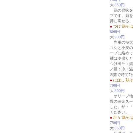
大
850円
鶏の旨味を
プです。麺を
押し寄せる、
●
つけ 鶏そ
800円
大
900円
専用の極太
コシと小麦の
ープに絡めて
麺は冷盛りと
つけ出汁：濃
／麺：冷・温
※茹で時間7
●
にぼし 鶏
700円
大
800円
オリーブ地
慢の黄金スー
した。ザ・「
ください。
●
坦々 鶏そ
750円
大
850円