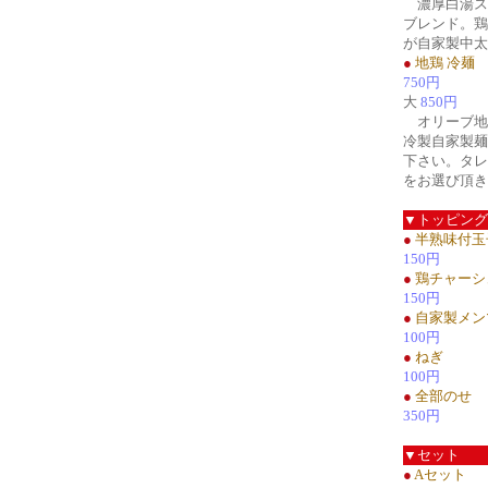
濃厚白湯ス
ブレンド。鶏
が自家製中太
●
地鶏 冷麺
750円
大
850円
オリーブ地
冷製自家製麺
下さい。タレ
をお選び頂き
▼トッピング
●
半熟味付玉
150円
●
鶏チャーシ
150円
●
自家製メン
100円
●
ねぎ
100円
●
全部のせ
350円
▼セット
●
Aセット