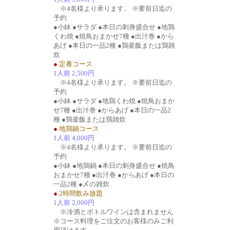
※4名様より承ります。 ※要前日迄の
予約
●小鉢 ●サラダ ●本日の刺身盛合せ ●地鶏
くわ焼 ●焼鳥おまかせ7種 ●出汁巻 ●から
あげ ●本日の一品2種 ●鶏釜飯または鶏雑
炊
●
定番コース
1人前 2,500円
※4名様より承ります。 ※要前日迄の
予約
●小鉢 ●サラダ ●地鶏くわ焼 ●焼鳥おまか
せ7種 ●出汁巻 ●からあげ ●本日の一品2
種 ●鶏釜飯または鶏雑炊
●
地鶏鍋コース
1人前 4,000円
※4名様より承ります。 ※要前日迄の
予約
●小鉢 ●地鶏鍋 ●本日の刺身盛合せ ●焼鳥
おまかせ7種 ●出汁巻 ●からあげ ●本日の
一品2種 ●〆の雑炊
●
2時間飲み放題
1人前 2,000円
※冷酒とボトルワインは含まれません
※コース料理をご注文のお客様のみご利