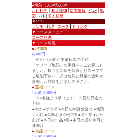
●焼鳥 てんやわんや
お店ﾄｯﾌﾟ
│
お店詳細
│
新着情報
│
ﾒﾆｭｰ
│
地
図
│
ﾌｫﾄ
│
求人情報
▼ﾒﾆｭｰ
ランチ
│
料理
│
コース
│
ドリンク
▼コースメニュー
コース料理
▼コース料理
●
地鶏鍋
4,500円
※3～4人前 ※要前日迄の予約
「オリーブ地鶏」の半身を丸ごと鍋にし
ました。様々な部位を特製とりスープで
ご堪能下さい。〆は地鶏と野菜の旨味が
凝縮した雑炊をお楽しみ下さい。
●
至福コース
1人前 3,500円
※4名様より承ります。 ※要前日迄の
予約
●小鉢 ●サラダ ●本日の刺身盛合せ ●地鶏
くわ焼 ●焼鳥おまかせ7種 ●出汁巻 ●から
あげ ●本日の一品3種 ●本日の握り寿司と
味噌汁
●
堪能コース
1人前 3,000円