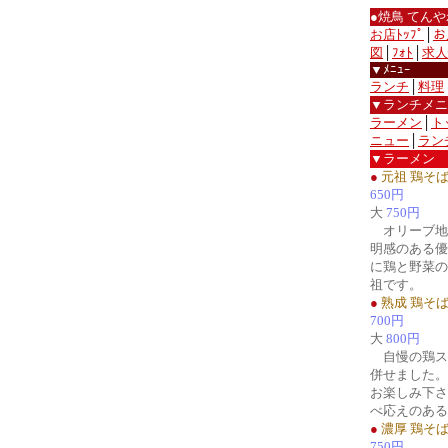
●焼鳥 てん
お店ﾄｯﾌﾟ
│
お
図
│
ﾌｫﾄ
│
求人
▼ﾒﾆｭｰ
ランチ
│
料理
▼ランチメニ
ラーメン
│
ト
ニュー
│
ラン
▼ラーメン
●
元祖 鶏そ
650円
大
750円
オリーブ地
明感のある優
に鶏と野菜の
祖です。
●
熟成 鶏そ
700円
大
800円
自慢の鶏ス
併せました。
お楽しみ下さ
べ応えのある
●
濃厚 鶏そ
750円