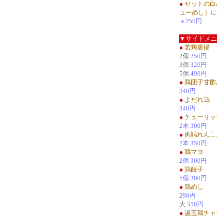
●
セットの白
ューめし）に
＋250円
▼サイドメニ
●
若鶏唐揚
2個
250円
3個
320円
5個
490円
●
鶏団子甘酢
340円
●
よだれ鶏
340円
●
チューリッ
2本 300円
●
肉詰れんこ
2本 350円
●
鶏マヨ
2個 300円
●
鶏餃子
5個 300円
●
鶏めし
290円
大
350円
●
温玉鶏チャ