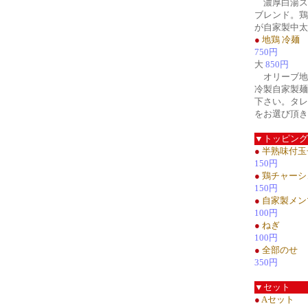
濃厚白湯ス
ブレンド。鶏
が自家製中太
●
地鶏 冷麺
750円
大
850円
オリーブ地
冷製自家製麺
下さい。タレ
をお選び頂き
▼トッピング
●
半熟味付玉
150円
●
鶏チャーシ
150円
●
自家製メン
100円
●
ねぎ
100円
●
全部のせ
350円
▼セット
●
Aセット