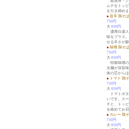
超濃厚・ク
ムチをトッピ
を引き締めま
●
旨辛 鶏そ
750円
大
850円
濃厚白湯ス
味をプラス。
せる辛さが癖
●
味噌 鶏そ
750円
大
850円
特製味噌の
太麺が深旨味
体の芯からほ
●
トマト 鶏
750円
大
850円
トマトポタ
いです。スー
チと、トッピ
を絡めてお召
●
カレー 鶏
750円
大
850円