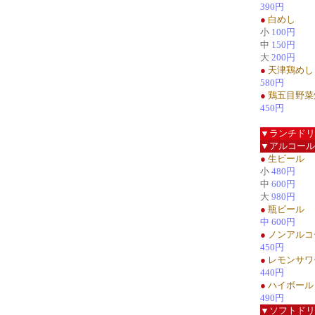
390円
●
白めし
小
100円
中
150円
大
200円
●
天津鶏めし
580円
●
鶏五目野菜
450円
▼ランチドリ
▼アルコール
●
生ビール
小
480円
中
600円
大
980円
●
瓶ビール
中 600円
●
ノンアルコ
450円
●
レモンサワ
440円
●
ハイボール
490円
▼ソフトドリ