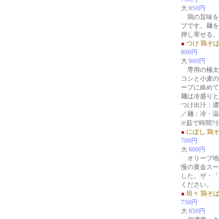
大
850円
鶏の旨味を
プです。麺を
押し寄せる、
●
つけ 鶏そ
800円
大
900円
専用の極太
コシと小麦の
ープに絡めて
麺は冷盛りと
つけ出汁：濃
／麺：冷・温
※茹で時間7
●
にぼし 鶏
700円
大
800円
オリーブ地
慢の黄金スー
した。ザ・「
ください。
●
坦々 鶏そ
750円
大
850円