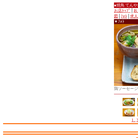
●焼鳥 てん
お店ﾄｯﾌﾟ
│
お
図
│
ﾌｫﾄ
│
求人
▼ﾌｫﾄ
鶏ソーセージ
1..