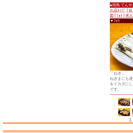
●焼鳥 てん
お店ﾄｯﾌﾟ
│
お
図
│
ﾌｫﾄ
│
求人
▼ﾌｫﾄ
「ねぎ」
ねぎまにも使
をイカダにし
です。
1