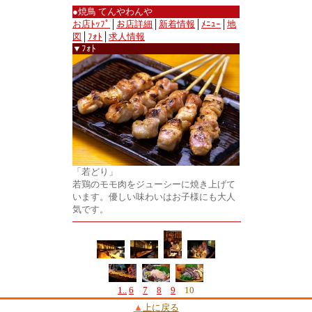
●焼鳥 てんやわんや
お店ﾄｯﾌﾟ
│
お店詳細
│
新着情報
│
ﾒﾆｭｰ
│
地
図
│
ﾌｫﾄ
│
求人情報
▼ﾌｫﾄ
「若どり」
若鶏のモモ肉をジューシーに焼き上げて
います。優しい味わいはお子様にも大人
気です。
1..
6
7
8
9
10
▲
上に戻る