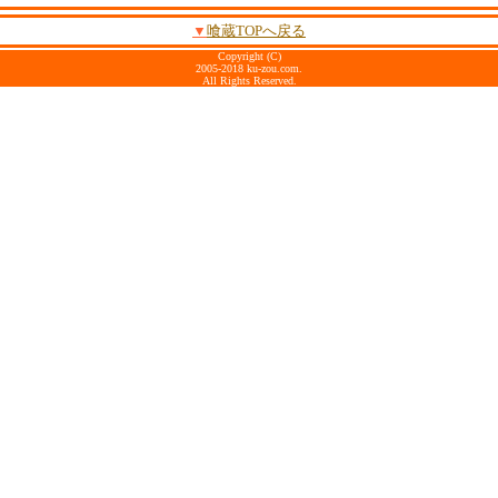
▼
喰蔵TOPへ戻る
Copyright (C)
2005-2018 ku-zou.com.
All Rights Reserved.