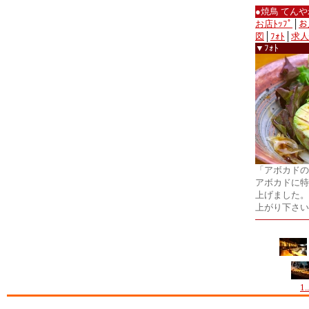
●焼鳥 てん
お店ﾄｯﾌﾟ
│
お
図
│
ﾌｫﾄ
│
求人
▼ﾌｫﾄ
「アボカドの
アボカドに特
上げました。
上がり下さい
1..