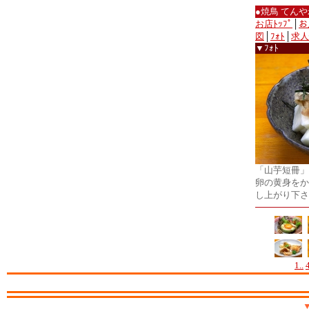
●焼鳥 てん
お店ﾄｯﾌﾟ
│
お
図
│
ﾌｫﾄ
│
求人
▼ﾌｫﾄ
「山芋短冊」
卵の黄身をか
し上がり下さ
1..