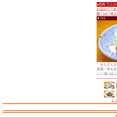
●焼鳥 てん
お店ﾄｯﾌﾟ
│
お
図
│
ﾌｫﾄ
│
求人
▼ﾌｫﾄ
「せんざんき
若鶏一羽を丸
レに漬け込ん
1..