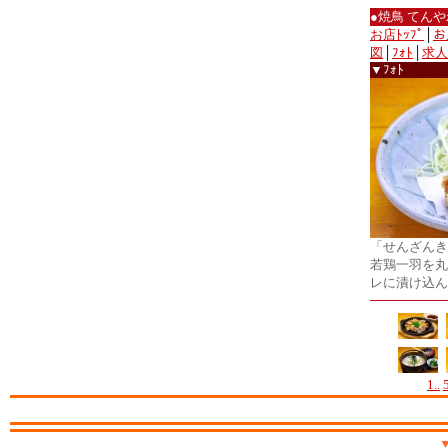
●焼鳥 てん
お店ﾄｯﾌﾟ
│
お
図
│
ﾌｫﾄ
│
求人
▼ﾌｫﾄ
「せんざんき
若鶏一羽を丸
レに漬け込ん
1..