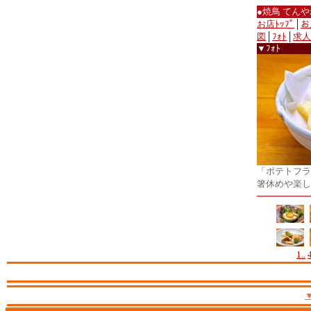
●焼鳥 てん
お店ﾄｯﾌﾟ
│
お
図
│
ﾌｫﾄ
│
求人
▼ﾌｫﾄ
「ポテトフラ
箸休めや楽し
1..