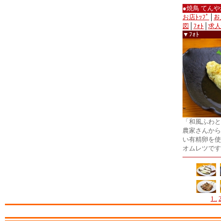
●焼鳥 てん
お店ﾄｯﾌﾟ
│
お
図
│
ﾌｫﾄ
│
求人
▼ﾌｫﾄ
「和風ふわと
農家さんから
い有精卵を使
オムレツです
1..