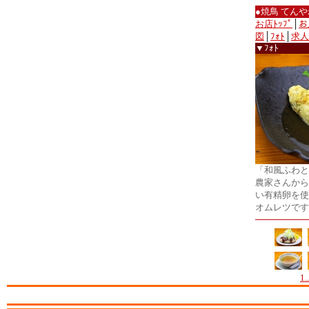
●焼鳥 てん
お店ﾄｯﾌﾟ
│
お
図
│
ﾌｫﾄ
│
求人
▼ﾌｫﾄ
「和風ふわと
農家さんから
い有精卵を使
オムレツです
1..