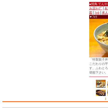
●焼鳥 てん
お店ﾄｯﾌﾟ
│
お
図
│
ﾌｫﾄ
│
求人
▼ﾌｫﾄ
「特製親子丼
こだわりの平
す。ふわとろ
堪能下さい。