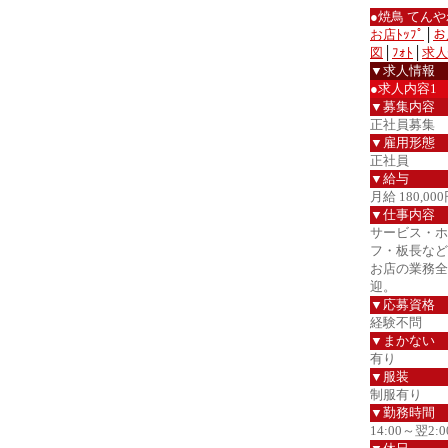
●焼鳥 てん
お店ﾄｯﾌﾟ
│
お
図
│
ﾌｫﾄ
│
求人
▼求人情報
●求人内容1
▼募集内容
正社員募集
▼雇用形態
正社員
▼給与
月給 180,00
▼仕事内容
サービス・ホ
フ・板長など
お店の業務全
迎。
▼応募資格
経験不問
▼まかない
有り
▼服装
制服有り
▼勤務時間
14:00～翌2