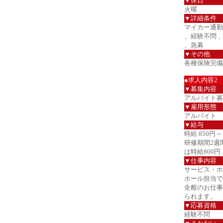
▼休日
火曜
▼詳細条件
マイカー通勤
、経験不問 
、急募
▼その他
各種保険完備
●求人内容2
▼募集内容
アルバイト募
▼雇用形態
アルバイト
▼給与
時給 850円～
研修期間2週
は時給800円
▼仕事内容
サービス・ホ
ホール担当で
全般のお仕事
られます。
▼応募資格
経験不問