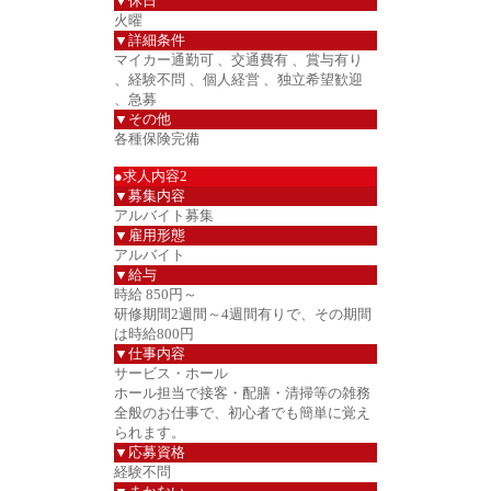
▼休日
火曜
▼詳細条件
マイカー通勤可 、交通費有 、賞与有り
、経験不問 、個人経営 、独立希望歓迎
、急募
▼その他
各種保険完備
●求人内容2
▼募集内容
アルバイト募集
▼雇用形態
アルバイト
▼給与
時給 850円～
研修期間2週間～4週間有りで、その期間
は時給800円
▼仕事内容
サービス・ホール
ホール担当で接客・配膳・清掃等の雑務
全般のお仕事で、初心者でも簡単に覚え
られます。
▼応募資格
経験不問