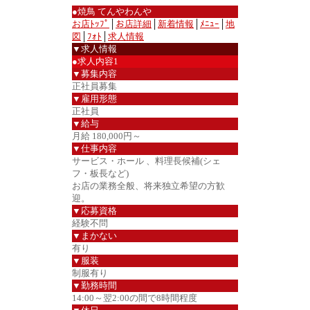
●焼鳥 てんやわんや
お店ﾄｯﾌﾟ
│
お店詳細
│
新着情報
│
ﾒﾆｭｰ
│
地
図
│
ﾌｫﾄ
│
求人情報
▼求人情報
●求人内容1
▼募集内容
正社員募集
▼雇用形態
正社員
▼給与
月給 180,000円～
▼仕事内容
サービス・ホール 、料理長候補(シェ
フ・板長など)
お店の業務全般、将来独立希望の方歓
迎。
▼応募資格
経験不問
▼まかない
有り
▼服装
制服有り
▼勤務時間
14:00～翌2:00の間で8時間程度