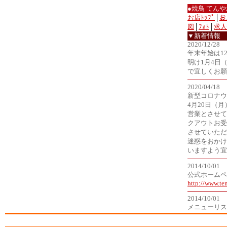
●焼鳥 てん
お店ﾄｯﾌﾟ
│
お
図
│
ﾌｫﾄ
│
求人
▼新着情報
2020/12/28
年末年始は1
明け1月4日
で宜しくお願
2020/04/18
新型コロナウ
4月20日（
営業とさせて
クアウトお受
させていただ
迷惑をおかけ
いますよう宜
2014/10/01
公式ホームペ
http://www.te
2014/10/01
メニューリス