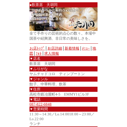
●飲茶居 天胡同
全て手作りの芸術的点心の数々。本場中
国茶や紹興酒、非日常の美味しさを。
お店ﾄｯﾌﾟ
│
お店詳細
│
新着情報
│
ﾒﾆｭｰ
│
地
図
│
ﾌｫﾄ
│
求人情報
▼店名
飲茶居 天胡同
▼ふりがな
ヤムチャドコロ ティンプートン
▼ジャンル
餃子、中華料理、飲茶
▼住所
高松市鍛冶屋町4-5 EMMY1ビル3F
▼電話
087-822-6848
▼営業時間
11:30～14:30／Lo.14:0018:00～23:00／
Lo.22:00
ランチ