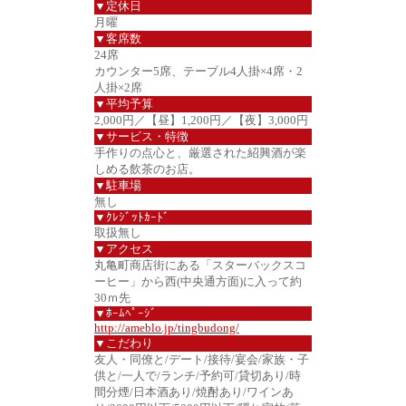
▼定休日
月曜
▼客席数
24席
カウンター5席、テーブル4人掛×4席・2
人掛×2席
▼平均予算
2,000円／【昼】1,200円／【夜】3,000円
▼サービス・特徴
手作りの点心と、厳選された紹興酒が楽
しめる飲茶のお店。
▼駐車場
無し
▼ｸﾚｼﾞｯﾄｶｰﾄﾞ
取扱無し
▼アクセス
丸亀町商店街にある「スターバックスコ
ーヒー」から西(中央通方面)に入って約
30ｍ先
▼ﾎｰﾑﾍﾟｰｼﾞ
http://ameblo.jp/tingbudong/
▼こだわり
友人・同僚と/デート/接待/宴会/家族・子
供と/一人で/ランチ/予約可/貸切あり/時
間分煙/日本酒あり/焼酎あり/ワインあ