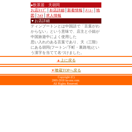
●飲茶居 天胡同
お店ﾄｯﾌﾟ
│
お店詳細
│
新着情報
│
ﾒﾆｭｰ
│
地
図
│
ﾌｫﾄ
│
求人情報
▼お店詳細
ティンプートンとは中国語で「言葉がわ
からない」という意味で、店主と小姐が
中国旅遊中によく使用した
思い入れのある言葉であり、天（三階）
にある胡同(フートン/下町・裏路地)とい
う漢字を当てて名づけました。
▲
上に戻る
▼
喰蔵TOPへ戻る
Copyright (C)
2005-2018 ku-zou.com.
All Rights Reserved.