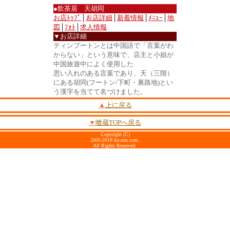
●飲茶居 天胡同
お店ﾄｯﾌﾟ
│
お店詳細
│
新着情報
│
ﾒﾆｭｰ
│
地
図
│
ﾌｫﾄ
│
求人情報
▼お店詳細
ティンプートンとは中国語で「言葉がわ
からない」という意味で、店主と小姐が
中国旅遊中によく使用した
思い入れのある言葉であり、天（三階）
にある胡同(フートン/下町・裏路地)とい
う漢字を当てて名づけました。
▲
上に戻る
▼
喰蔵TOPへ戻る
Copyright (C)
2005-2018 ku-zou.com.
All Rights Reserved.