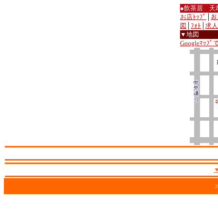
●飲茶居 天
お店ﾄｯﾌﾟ
│
お
図
│
ﾌｫﾄ
│
求人
▼地図
Googleﾏｯﾌ
2