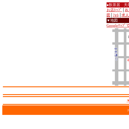
●飲茶居 天
お店ﾄｯﾌﾟ
│
お
図
│
ﾌｫﾄ
│
求人
▼地図
Googleﾏｯﾌ
2