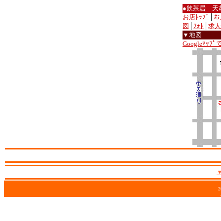
●飲茶居 天
お店ﾄｯﾌﾟ
│
お
図
│
ﾌｫﾄ
│
求人
▼地図
Googleﾏｯﾌ
2