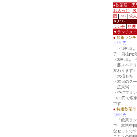
●飲茶居 天
お店ﾄｯﾌﾟ
│
お
図
│
ﾌｫﾄ
│
求人
▼ﾒﾆｭｰ
ランチ
│
料理
▼ランチメニ
●
飲茶ランチ
1,250円
・1段目は
子、貝柱肉焼
・2段目は、
・豚スペアリ
変わります）
・大根もち、
・本日のスー
・広東粥
・杏仁プリン
+180円で広
です。
●
特選飲茶ラ
1,600円
「飲茶ランチ」
で、本格中国
なセットです
こちらの中国