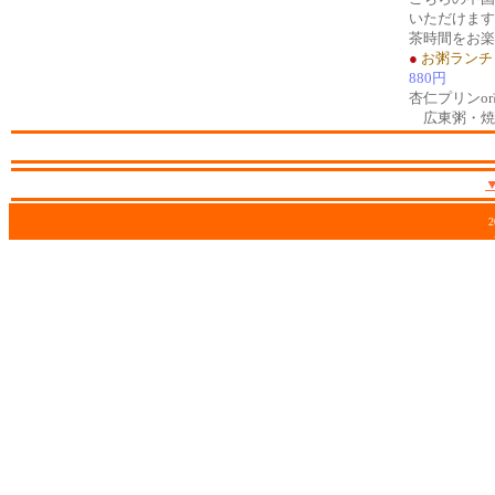
いただけます
茶時間をお楽
●
お粥ランチ
880円
杏仁プリンo
広東粥・焼
2