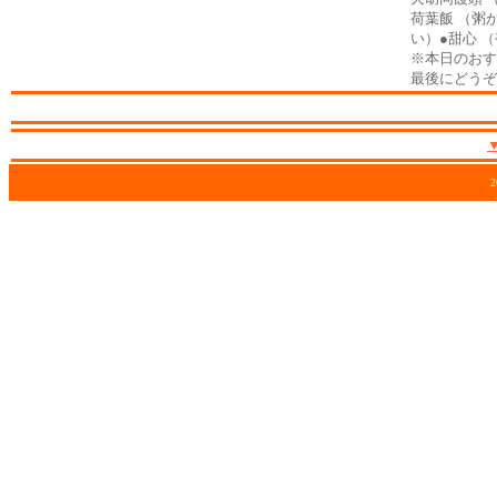
荷葉飯 （粥
い）●甜心 
※本日のおす
最後にどうぞ
2