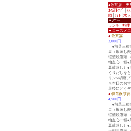
●飲茶居 天
お店ﾄｯﾌﾟ
│
お
図
│
ﾌｫﾄ
│
求人
▼ﾒﾆｭｰ
ランチ
│
料理
▼コースメニ
●
飲茶宴
3,000円
●前菜三種盛
皇（蝦蒸し餃
蝦韮焼饅頭 
物点心一種●
豆鼓蒸し）●
くりだしをと
リンor胡麻
※本日のおす
最後にどうぞ
●
特選飲茶宴
4,500円
●前菜三種盛
皇（蝦蒸し餃
蝦韮焼饅頭 
物点心一種●
豆鼓蒸し）●
天胡同饅頭 