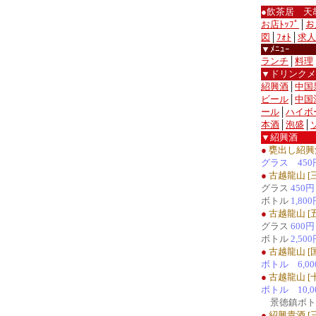
●飲茶居 天
お店ﾄｯﾌﾟ
│
お
図
│
ﾌｫﾄ
│
求人
▼ﾒﾆｭｰ
ランチ
│
料理
▼ドリンクメ
紹興酒
│
中国
ビール
│
中国
ール
│
ハイボ
本酒
│
泡盛
│
▼紹興酒
●
甕出し紹興酒
グラス 450
●
古越龍山 [
グラス
450円
ボトル
1,80
●
古越龍山 [
グラス
600円
ボトル
2,50
●
古越龍山 [
ボトル 6,00
●
古越龍山 [
ボトル 10,0
景徳鎮ボト
●
紹興貴酒 [