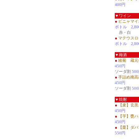
400円
▼ワイン
●
ビニャマイ
ボトル 2,80
赤・白
●
マテウスロ
ボトル 2,80
▼梅酒
●
綾菊 蔵元
450円
ソーダ割
50
●
手詰め南高
450円
ソーダ割
50
▼焼酎
●
【麦】玄黒
450円
●
【芋】甕ハ
450円
●
【栗】ダバ
550円