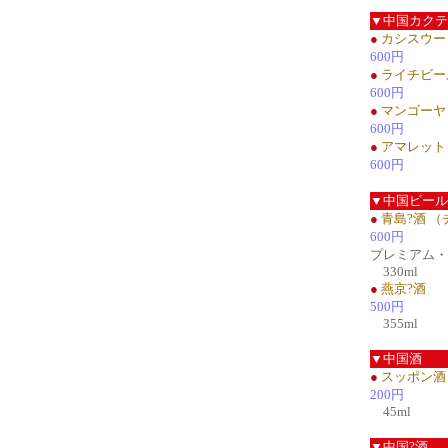
▼中国カクテ
●
カシスウー
600円
●
ライチビー
600円
●
マンゴーヤ
600円
●
アマレット
600円
▼中国ビール
●
青島?酒 
600円
プレミアム
330ml
●
燕京?酒
500円
355ml
▼中国酒
●
スッポン酒
200円
45ml
▼中国?酒