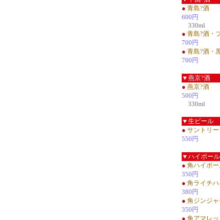
●
青島?酒
600円
330ml
●
青島?酒・
700円
●
青島?酒・
700円
▼燕京?酒
●
燕京?酒
500円
330ml
▼生ビール
●
サントリー
550円
▼ハイボール
●
角ハイボー
350円
●
角ライチハ
380円
●
角ジンジャ
350円
●
角アマレッ