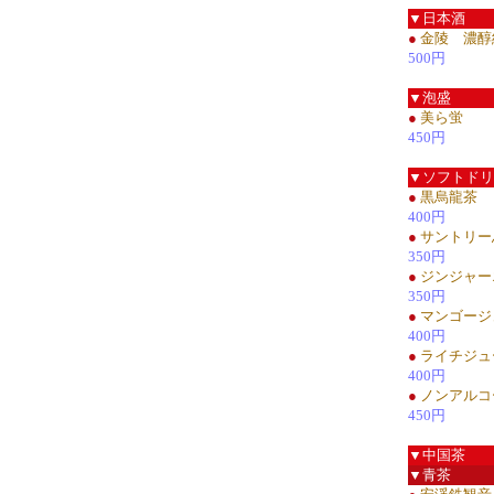
▼日本酒
●
金陵 濃醇
500円
▼泡盛
●
美ら蛍
450円
▼ソフトドリ
●
黒烏龍茶
400円
●
サントリー
350円
●
ジンジャー
350円
●
マンゴージ
400円
●
ライチジュ
400円
●
ノンアルコ
450円
▼中国茶
▼青茶