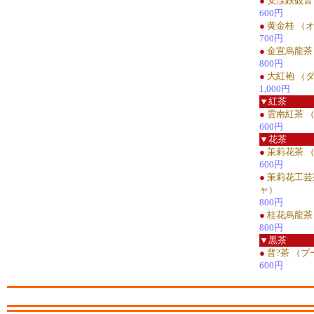
●
安渓鉄観音
600円
●
黄金桂 （
700円
●
金宣烏龍茶
800円
●
大紅袍 （
1,000円
▼紅茶
●
雲南紅茶 
600円
▼花茶
●
茉莉花茶 
600円
●
茉莉花工芸
ャ）
800円
●
桂花烏龍茶
800円
▼黒茶
●
普?茶 （
600円