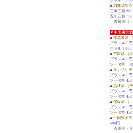
ボトル 3,50
●
紹興酒飲み
三年三種
60
五年三種
75
古越龍山・
▼中国果実酒
●
桂花陳酒 
グラス
400円
ボトル
1,80
●
杏露酒 （
グラス
400円
ソーダ割
4
●
サンザシ酒
グラス
400円
ソーダ割
45
●
茘枝酒 （
グラス
400円
ソーダ割
45
●
檸檬酒 （
グラス
400円
ソーダ割
45
●
中国果実酒
600円
杏露酒・サ