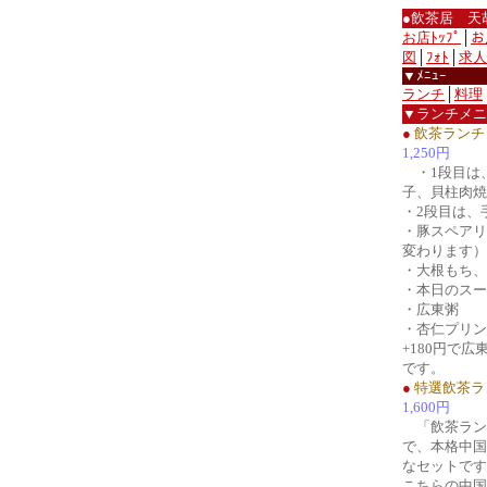
●飲茶居 天
お店ﾄｯﾌﾟ
│
お
図
│
ﾌｫﾄ
│
求人
▼ﾒﾆｭｰ
ランチ
│
料理
▼ランチメニ
●
飲茶ランチ
1,250円
・1段目は
子、貝柱肉焼
・2段目は、
・豚スペアリ
変わります）
・大根もち、
・本日のスー
・広東粥
・杏仁プリン
+180円で広
です。
●
特選飲茶ラ
1,600円
「飲茶ランチ」
で、本格中国
なセットです
こちらの中国