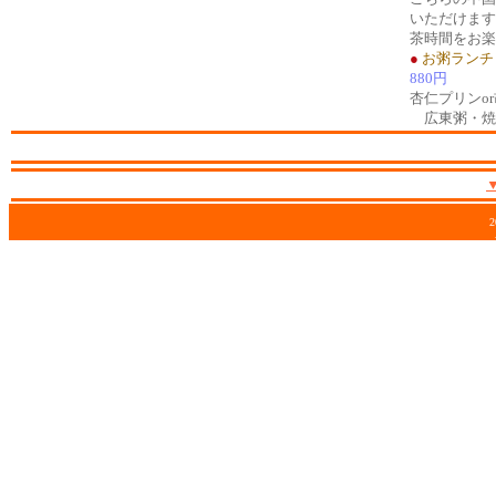
いただけます
茶時間をお楽
●
お粥ランチ
880円
杏仁プリンo
広東粥・焼
2