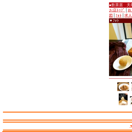
●飲茶居 天
お店ﾄｯﾌﾟ
│
お
図
│
ﾌｫﾄ
│
求人
▼ﾌｫﾄ