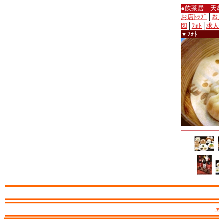
●飲茶居 天
お店ﾄｯﾌﾟ
│
お
図
│
ﾌｫﾄ
│
求人
▼ﾌｫﾄ