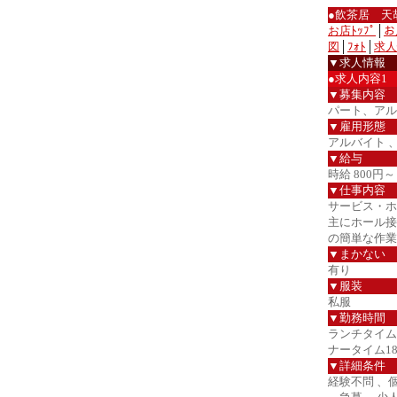
●飲茶居 天
お店ﾄｯﾌﾟ
│
お
図
│
ﾌｫﾄ
│
求人
▼求人情報
●求人内容1
▼募集内容
パート、アル
▼雇用形態
アルバイト 
▼給与
時給 800円～
▼仕事内容
サービス・ホ
主にホール接
の簡単な作業
▼まかない
有り
▼服装
私服
▼勤務時間
ランチタイム1
ナータイム18
▼詳細条件
経験不問 、