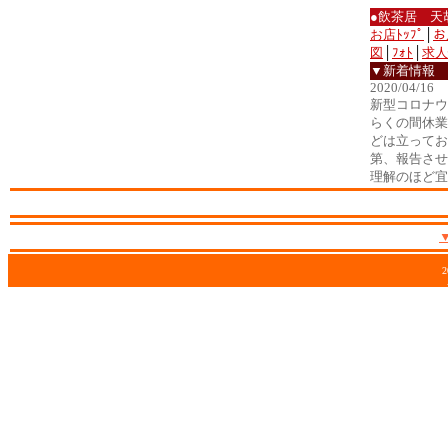
●飲茶居 天
お店ﾄｯﾌﾟ
│
お
図
│
ﾌｫﾄ
│
求人
▼新着情報
2020/04/16
新型コロナウ
らくの間休業
どは立ってお
第、報告させ
理解のほど宜
2