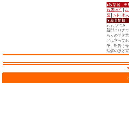
●飲茶居 天
お店ﾄｯﾌﾟ
│
お
図
│
ﾌｫﾄ
│
求人
▼新着情報
2020/04/16
新型コロナウ
らくの間休業
どは立ってお
第、報告させ
理解のほど宜
2