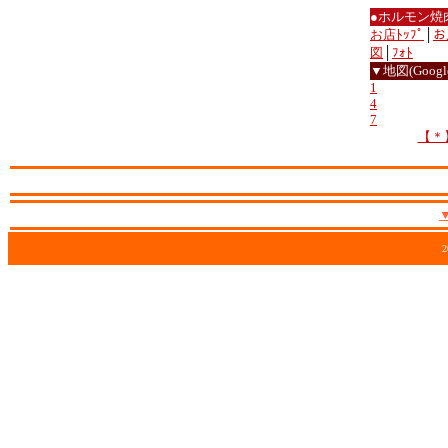
●ホルモン焼
お店ﾄｯﾌﾟ
│
お
図
│
ﾌｫﾄ
▼地図(Google
1
4
7
【＊
2