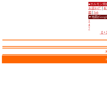
●ホルモン焼
お店ﾄｯﾌﾟ
│
お
図
│
ﾌｫﾄ
▼地図(Google
1
4
7
【＊
2